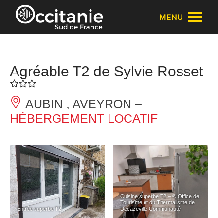
Panneau de gestion des cookies
MENU
Agréable T2 de Sylvie Rosset
AUBIN , AVEYRON –
HÉBERGEMENT LOCATIF
Cuisine superbe T2 – © Office de
Tourisme et du Thermalisme de
Entrée superbe T2
Decazeville Communauté