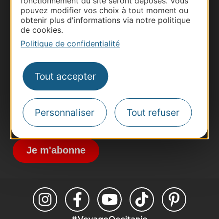
fonctionnement du site seront déposés. Vous
pouvez modifier vos choix à tout moment ou
obtenir plus d'informations via notre politique
Thermalisme
de cookies.
Business/Mice
Politique de confidentialité
Pros d'Occitanie
Site presse et d'influence
Tout accepter
Voyagistes
Destination Sport
Personnaliser
Tout refuser
Inscrivez-vous à la lettre d'information
Destination Occitanie pour recevoir des
suggestions de séjours, de visites et de sorties.
Je m'abonne