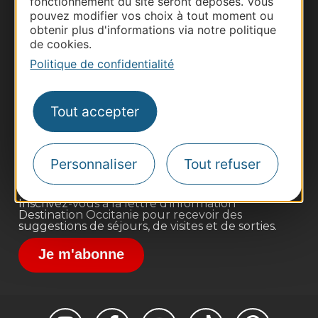
fonctionnement du site seront déposés. Vous
pouvez modifier vos choix à tout moment ou
obtenir plus d'informations via notre politique
de cookies.
Politique de confidentialité
Thermalisme
Business/Mice
Tout accepter
Pros d'Occitanie
Site presse et d'influence
Voyagistes
Personnaliser
Tout refuser
Destination Sport
Inscrivez-vous à la lettre d'information
Destination Occitanie pour recevoir des
suggestions de séjours, de visites et de sorties.
Je m'abonne