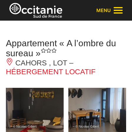
Panneau de gestion des cookies
MENU
Appartement « A l’ombre du
sureau »
CAHORS , LOT –
HÉBERGEMENT LOCATIF
– © Nicolas Gibert
– © Nicolas Gibert