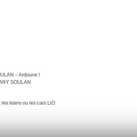
OULAN – Ardoune !
T LARY SOULAN
 les trains ou les cars LiO