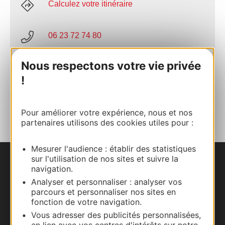
Calculez votre itinéraire
06 23 72 74 80
Nous respectons votre vie privée
E-mail
!
AJOUTER
AU CARNET
Pour améliorer votre expérience, nous et nos
partenaires utilisons des cookies utiles pour :
Mesurer l'audience : établir des statistiques
sur l'utilisation de nos sites et suivre la
Nous contacter
navigation.
Analyser et personnaliser : analyser vos
Carte interactive
parcours et personnaliser nos sites en
fonction de votre navigation.
Vous adresser des publicités personnalisées,
Documentation
en lien avec vos centres d'intérêts sur notre