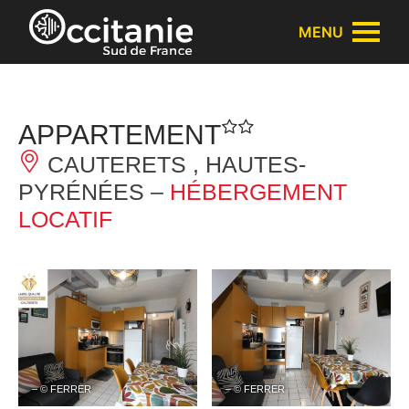
Panneau de gestion des cookies
MENU
APPARTEMENT
CAUTERETS , HAUTES-
PYRÉNÉES –
HÉBERGEMENT
LOCATIF
– © FERRER
– © FERRER