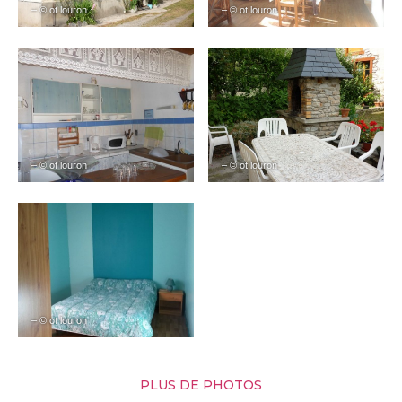
– © ot louron
– © ot louron
– © ot louron
– © ot louron
– © ot louron
PLUS DE PHOTOS