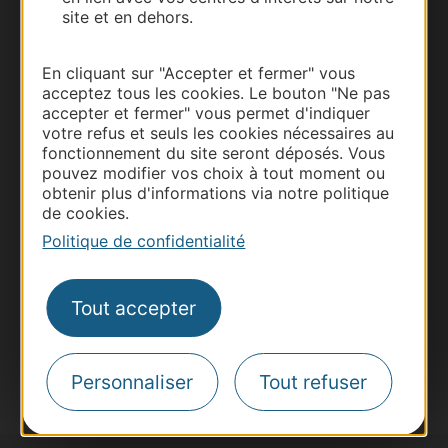
site et en dehors.
En cliquant sur "Accepter et fermer" vous
acceptez tous les cookies. Le bouton "Ne pas
accepter et fermer" vous permet d'indiquer
Thermalisme
votre refus et seuls les cookies nécessaires au
Business/Mice
fonctionnement du site seront déposés. Vous
pouvez modifier vos choix à tout moment ou
Pros d'Occitanie
obtenir plus d'informations via notre politique
Site presse et d'influence
de cookies.
Voyagistes
Politique de confidentialité
Destination Sport
Inscrivez-vous à la lettre d'information
Tout accepter
Destination Occitanie pour recevoir des
suggestions de séjours, de visites et de sorties.
Je m'abonne
Personnaliser
Tout refuser