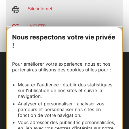
Site internet
AJOUTER
AU CARNET
Nous respectons votre vie privée
!
Pour améliorer votre expérience, nous et nos
Nous contacter
partenaires utilisons des cookies utiles pour :
Carte interactive
Mesurer l'audience : établir des statistiques
sur l'utilisation de nos sites et suivre la
Documentation
navigation.
Analyser et personnaliser : analyser vos
parcours et personnaliser nos sites en
fonction de votre navigation.
Vous adresser des publicités personnalisées,
en lien avec vos centres d'intérêts sur notre