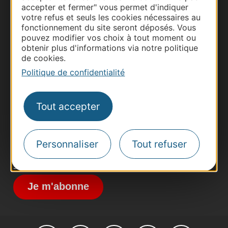
accepter et fermer" vous permet d'indiquer
votre refus et seuls les cookies nécessaires au
fonctionnement du site seront déposés. Vous
pouvez modifier vos choix à tout moment ou
obtenir plus d'informations via notre politique
Thermalisme
de cookies.
Business/Mice
Politique de confidentialité
Pros d'Occitanie
Site presse et d'influence
Tout accepter
Voyagistes
Destination Sport
Personnaliser
Tout refuser
Inscrivez-vous à la lettre d'information
Destination Occitanie pour recevoir des
suggestions de séjours, de visites et de sorties.
Je m'abonne