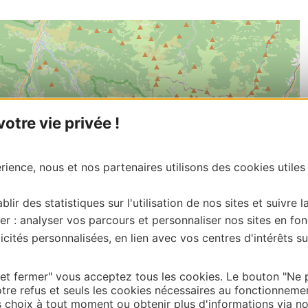
tre vie privée !
ience, nous et nos partenaires utilisons des cookies utiles
blir des statistiques sur l'utilisation de nos sites et suivre l
er : analyser vos parcours et personnaliser nos sites en fon
cités personnalisées, en lien avec vos centres d'intérêts su
 et fermer" vous acceptez tous les cookies. Le bouton "Ne 
| Map data ©
tre refus et seuls les cookies nécessaires au fonctionneme
Leaflet
OpenStreetMap contributors
choix à tout moment ou obtenir plus d'informations via not