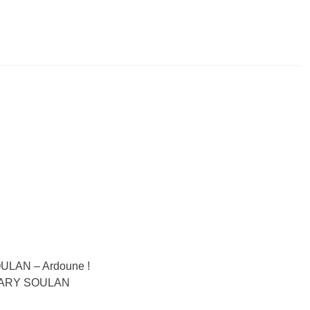
OULAN – Ardoune !
T LARY SOULAN