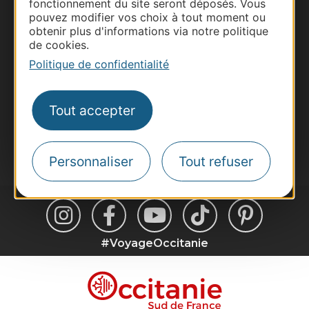
fonctionnement du site seront déposés. Vous
Pros d'Occitanie
pouvez modifier vos choix à tout moment ou
Site presse et d'influence
obtenir plus d'informations via notre politique
de cookies.
Voyagistes
Politique de confidentialité
Destination Sport
Inscrivez-vous à la lettre d'information
Destination Occitanie pour recevoir des
Tout accepter
suggestions de séjours, de visites et de sorties.
Je m'abonne
Personnaliser
Tout refuser
#VoyageOccitanie