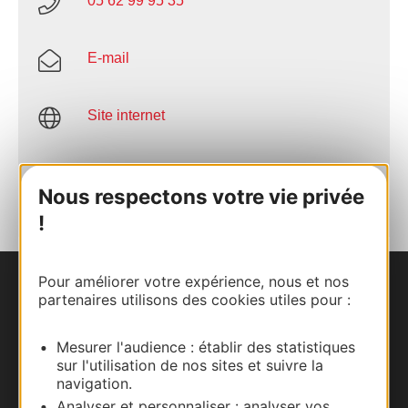
05 62 99 95 35
E-mail
Site internet
AJOUTER
AU CARNET
Nous respectons votre vie privée
!
Pour améliorer votre expérience, nous et nos
Nous contacter
partenaires utilisons des cookies utiles pour :
Carte interactive
Mesurer l'audience : établir des statistiques
sur l'utilisation de nos sites et suivre la
navigation.
Documentation
Analyser et personnaliser : analyser vos