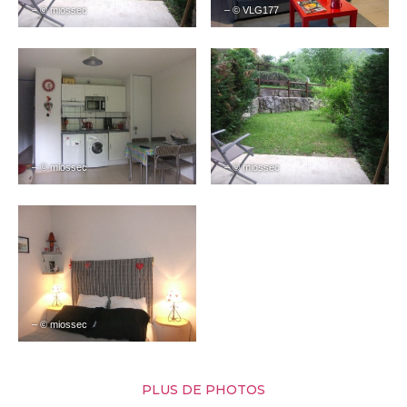
– © miossec
– © VLG177
– © miossec
– © miossec
– © miossec
PLUS DE PHOTOS