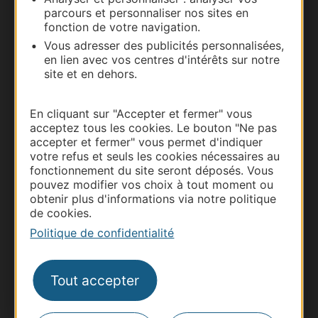
parcours et personnaliser nos sites en
fonction de votre navigation.
Vous adresser des publicités personnalisées,
en lien avec vos centres d'intérêts sur notre
site et en dehors.
En cliquant sur "Accepter et fermer" vous
acceptez tous les cookies. Le bouton "Ne pas
accepter et fermer" vous permet d'indiquer
Thermalisme
votre refus et seuls les cookies nécessaires au
fonctionnement du site seront déposés. Vous
Business/Mice
pouvez modifier vos choix à tout moment ou
Pros d'Occitanie
obtenir plus d'informations via notre politique
de cookies.
Site presse et d'influence
Politique de confidentialité
Voyagistes
Destination Sport
Tout accepter
Inscrivez-vous à la lettre d'information
Destination Occitanie pour recevoir des
suggestions de séjours, de visites et de sorties.