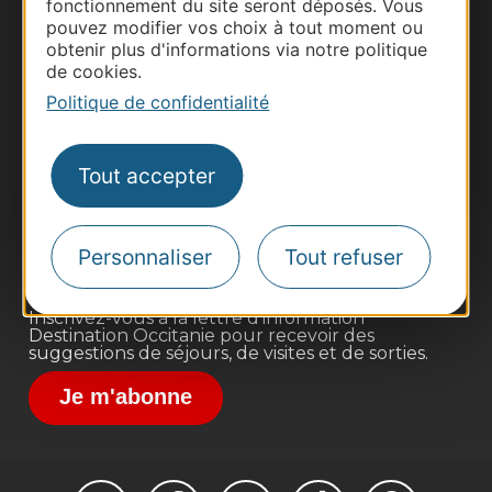
fonctionnement du site seront déposés. Vous
pouvez modifier vos choix à tout moment ou
obtenir plus d'informations via notre politique
de cookies.
Politique de confidentialité
Thermalisme
Business/Mice
Tout accepter
Pros d'Occitanie
Site presse et d'influence
Voyagistes
Personnaliser
Tout refuser
Destination Sport
Inscrivez-vous à la lettre d'information
Destination Occitanie pour recevoir des
suggestions de séjours, de visites et de sorties.
Je m'abonne