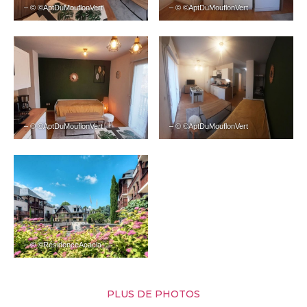
– © ©AptDuMouflonVert
– © ©AptDuMouflonVert
– © ©AptDuMouflonVert
– © ©AptDuMouflonVert
– © ©RésidenceAcacia
PLUS DE PHOTOS