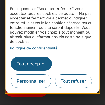
En cliquant sur "Accepter et fermer" vous
acceptez tous les cookies. Le bouton "Ne pas
accepter et fermer" vous permet d'indiquer
votre refus et seuls les cookies nécessaires au
fonctionnement du site seront déposés. Vous
Thermalisme
pouvez modifier vos choix à tout moment ou
obtenir plus d'informations via notre politique
Business/Mice
de cookies.
Pros d'Occitanie
Politique de confidentialité
Site presse et d'influence
Voyagistes
Tout accepter
Destination Sport
Inscrivez-vous à la lettre d'information
Destination Occitanie pour recevoir des
Personnaliser
Tout refuser
suggestions de séjours, de visites et de sorties.
Je m'abonne