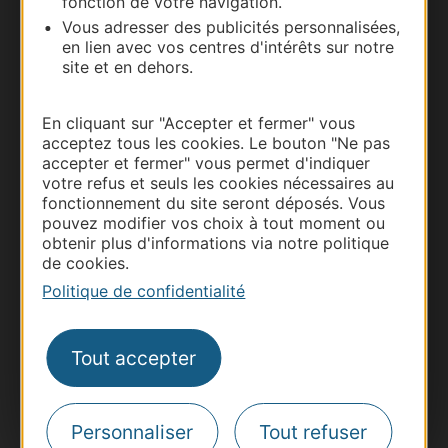
fonction de votre navigation.
Vous adresser des publicités personnalisées,
en lien avec vos centres d'intérêts sur notre
site et en dehors.
En cliquant sur "Accepter et fermer" vous
acceptez tous les cookies. Le bouton "Ne pas
accepter et fermer" vous permet d'indiquer
votre refus et seuls les cookies nécessaires au
fonctionnement du site seront déposés. Vous
pouvez modifier vos choix à tout moment ou
Thermalisme
obtenir plus d'informations via notre politique
Business/Mice
de cookies.
Pros d'Occitanie
Politique de confidentialité
Site presse et d'influence
Voyagistes
Tout accepter
Destination Sport
Inscrivez-vous à la lettre d'information
Destination Occitanie pour recevoir des
Personnaliser
Tout refuser
suggestions de séjours, de visites et de sorties.