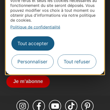
votre refus et seuls les cookies nécessaires au
fonctionnement du site seront déposés. Vous
pouvez modifier vos choix à tout moment ou
obtenir plus d'informations via notre politique
Thermalisme
de cookies.
Business/Mice
Politique de confidentialité
Pros d'Occitanie
Site presse et d'influence
Tout accepter
Voyagistes
Destination Sport
Personnaliser
Tout refuser
Inscrivez-vous à la lettre d'information
Destination Occitanie pour recevoir des
suggestions de séjours, de visites et de sorties.
Je m'abonne