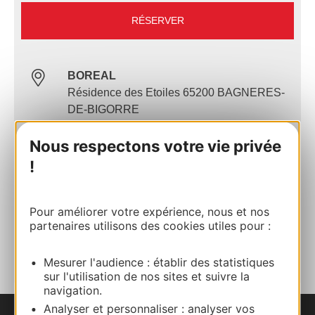
RÉSERVER
BOREAL
Résidence des Etoiles 65200 BAGNERES-
DE-BIGORRE
Nous respectons votre vie privée
Calculez votre itinéraire
!
06 61 99 85 38
Pour améliorer votre expérience, nous et nos
partenaires utilisons des cookies utiles pour :
AJOUTER
AU CARNET
Mesurer l'audience : établir des statistiques
sur l'utilisation de nos sites et suivre la
navigation.
Analyser et personnaliser : analyser vos