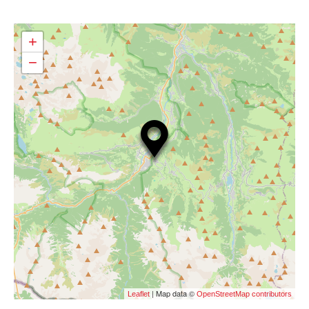
+
−
| Map data ©
Leaflet
OpenStreetMap contributors