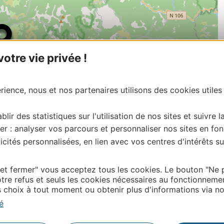
tre vie privée !
ience, nous et nos partenaires utilisons des cookies utiles
blir des statistiques sur l'utilisation de nos sites et suivre l
er : analyser vos parcours et personnaliser nos sites en fon
cités personnalisées, en lien avec vos centres d'intérêts su
| Map data ©
Leaflet
OpenStreetMap contributors
onnaire de cette activité?
 et fermer" vous acceptez tous les cookies. Le bouton "Ne 
ntacter sit@lozere – tourisme.com
tre refus et seuls les cookies nécessaires au fonctionneme
choix à tout moment ou obtenir plus d'informations via not
é