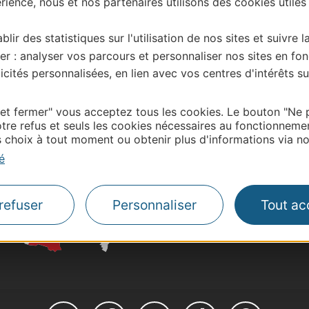
ience, nous et nos partenaires utilisons des cookies utiles
blir des statistiques sur l'utilisation de nos sites et suivre l
| Map data ©
Leaflet
OpenStreetMap contributors
er : analyser vos parcours et personnaliser nos sites en fon
onnaire de cette activité?
cités personnalisées, en lien avec vos centres d'intérêts su
ntacter Gard Tourisme.
 et fermer" vous acceptez tous les cookies. Le bouton "Ne 
tre refus et seuls les cookies nécessaires au fonctionneme
choix à tout moment ou obtenir plus d'informations via not
Thermalisme
é
Business/Mice
Pros d'Occitanie
Site presse et d'influe
refuser
Personnaliser
Tout ac
Voyagistes
Destination Sport