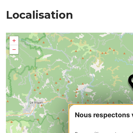
Localisation
+
−
Nous respectons vo