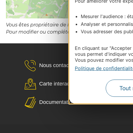
Pour améliorer votre expér
Mesurer l'audience : éta
Analyser et personnalis
Vous êtes propriétaire de l’établissement ou le gesti
Vous adresser des publi
Pour modifier ou compléter cette fiche, merci de co
En cliquant sur "Accepter
vous permet d'indiquer vo
Vous pouvez modifier vos 
Nous contacter
Politique de confidentialit
Carte interactive
Tout 
Documentation