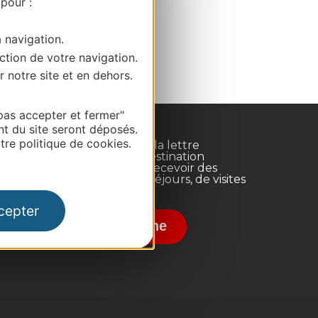
 pour :
a navigation.
ction de votre navigation.
r notre site et en dehors.
pas accepter et fermer"
nt du site seront déposés.
re politique de cookies.
Inscrivez-vous à la lettre
d'information Destination
Occitanie pour recevoir des
suggestions de séjours, de visites
et de sorties.
nce
cepter
Je m'abonne