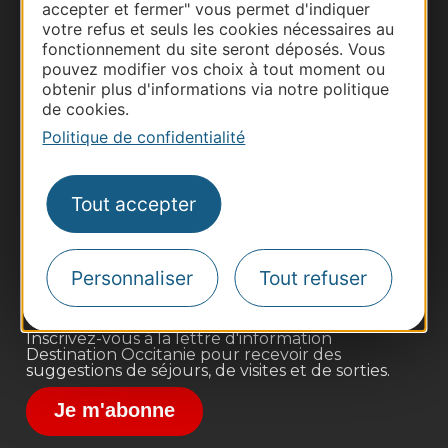
accepter et fermer" vous permet d'indiquer
votre refus et seuls les cookies nécessaires au
fonctionnement du site seront déposés. Vous
pouvez modifier vos choix à tout moment ou
obtenir plus d'informations via notre politique
de cookies.
Politique de confidentialité
Thermalisme
Business/Mice
Tout accepter
Pros d'Occitanie
Site presse et d'influence
Voyagistes
Personnaliser
Tout refuser
Destination Sport
Inscrivez-vous à la lettre d'information
Destination Occitanie pour recevoir des
suggestions de séjours, de visites et de sorties.
Je m'abonne