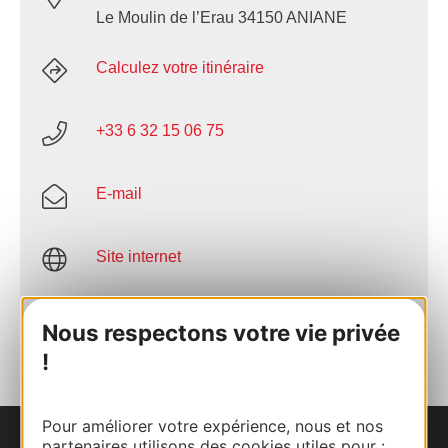
Le Moulin de l’Erau 34150 ANIANE
Calculez votre itinéraire
+33 6 32 15 06 75
E-mail
Site internet
AJOUTER
Nous respectons votre vie privée
AU CARNET
!
Pour améliorer votre expérience, nous et nos
partenaires utilisons des cookies utiles pour :