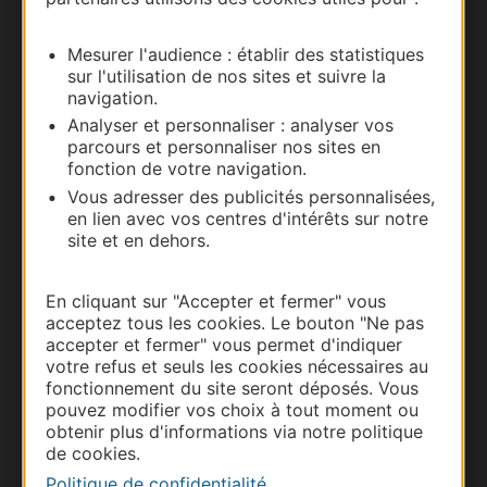
Nous contacter
Mesurer l'audience : établir des statistiques
Carte interactive
sur l'utilisation de nos sites et suivre la
navigation.
Documentation
Analyser et personnaliser : analyser vos
parcours et personnaliser nos sites en
fonction de votre navigation.
Vous adresser des publicités personnalisées,
en lien avec vos centres d'intérêts sur notre
site et en dehors.
En cliquant sur "Accepter et fermer" vous
acceptez tous les cookies. Le bouton "Ne pas
accepter et fermer" vous permet d'indiquer
votre refus et seuls les cookies nécessaires au
Thermalisme
fonctionnement du site seront déposés. Vous
pouvez modifier vos choix à tout moment ou
Business/Mice
obtenir plus d'informations via notre politique
Pros d'Occitanie
de cookies.
Site presse et d'influence
Politique de confidentialité