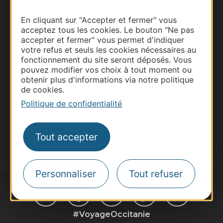
Thermalisme
En cliquant sur "Accepter et fermer" vous
acceptez tous les cookies. Le bouton "Ne pas
Business/Mice
accepter et fermer" vous permet d'indiquer
Pros d'Occitanie
votre refus et seuls les cookies nécessaires au
fonctionnement du site seront déposés. Vous
Site presse et d'influence
pouvez modifier vos choix à tout moment ou
Voyagistes
obtenir plus d'informations via notre politique
Destination Sport
de cookies.
Politique de confidentialité
Inscrivez-vous à la lettre d'information
Destination Occitanie pour recevoir des
suggestions de séjours, de visites et de sorties.
Tout accepter
Je m'abonne
Personnaliser
Tout refuser
#VoyageOccitanie