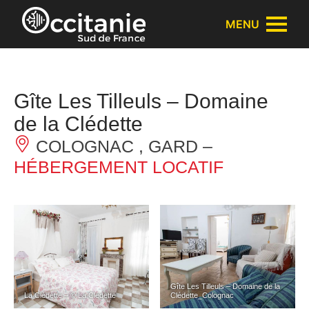
Panneau de gestion des cookies
MENU
Gîte Les Tilleuls – Domaine
de la Clédette
COLOGNAC , GARD –
HÉBERGEMENT LOCATIF
Gîte Les Tilleuls – Domaine de la
La Clédette – © La Clédette
Clédette_Colognac