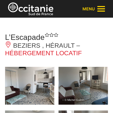
Panneau de gestion des cookies
MENU
L’Escapade
BEZIERS , HÉRAULT –
HÉBERGEMENT LOCATIF
– © Michel Guérin
– © Michel Guérin