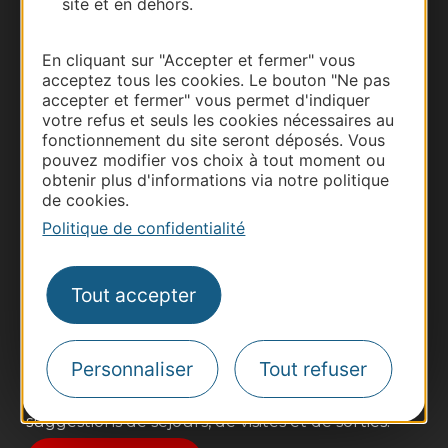
site et en dehors.
En cliquant sur "Accepter et fermer" vous
acceptez tous les cookies. Le bouton "Ne pas
accepter et fermer" vous permet d'indiquer
votre refus et seuls les cookies nécessaires au
fonctionnement du site seront déposés. Vous
pouvez modifier vos choix à tout moment ou
obtenir plus d'informations via notre politique
de cookies.
Thermalisme
Politique de confidentialité
Business/Mice
Pros d'Occitanie
Tout accepter
Site presse et d'influence
Voyagistes
Destination Sport
Personnaliser
Tout refuser
Inscrivez-vous à la lettre d'information
Destination Occitanie pour recevoir des
suggestions de séjours, de visites et de sorties.