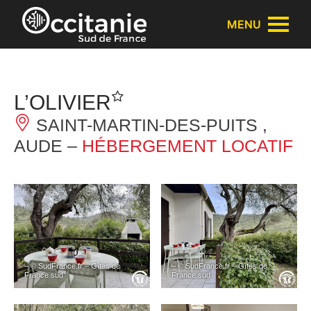
Panneau de gestion des cookies
MENU
L’OLIVIER
SAINT-MARTIN-DES-PUITS ,
AUDE –
HÉBERGEMENT LOCATIF
– © SudFrance.fr – Gîtes de
– © SudFrance.fr – Gîtes de
France sud
France sud