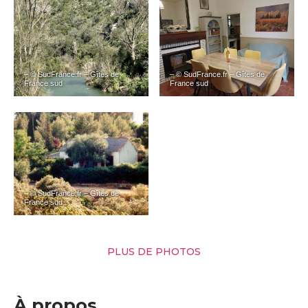
– © SudFrance.fr – Gîtes de
– © SudFrance.fr – Gîtes de
France sud
France sud
– © SudFrance.fr – Gîtes de
France sud
PLUS DE PHOTOS
À propos