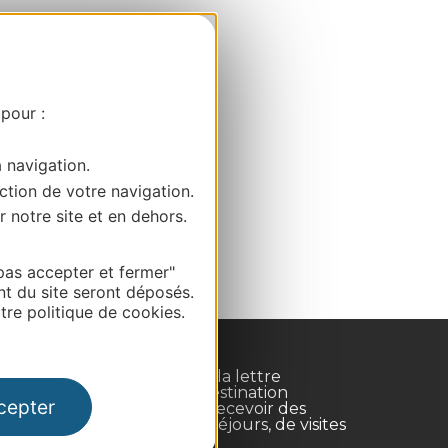
 pour :
a navigation.
ction de votre navigation.
r notre site et en dehors.
pas accepter et fermer"
nt du site seront déposés.
re politique de cookies.
Inscrivez-vous à la lettre
d'information Destination
cepter
Occitanie pour recevoir des
suggestions de séjours, de visites
et de sorties.