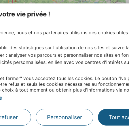
tre vie privée !
ience, nous et nos partenaires utilisons des cookies utiles
blir des statistiques sur l'utilisation de nos sites et suivre l
er : analyser vos parcours et personnaliser nos sites en fon
cités personnalisées, en lien avec vos centres d'intérêts su
 et fermer" vous acceptez tous les cookies. Le bouton "Ne 
tre refus et seuls les cookies nécessaires au fonctionneme
| Map data ©
Leaflet
OpenStreetMap contributors
choix à tout moment ou obtenir plus d'informations via not
é
Thermalisme
refuser
Personnaliser
Tout ac
Business/Mice
Pros d'Occitanie