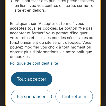
Vous adresser des publicités personnalisées,
Nous contacter
en lien avec vos centres d'intérêts sur notre
site et en dehors.
Carte interactive
En cliquant sur "Accepter et fermer" vous
Documentation
acceptez tous les cookies. Le bouton "Ne pas
accepter et fermer" vous permet d'indiquer
votre refus et seuls les cookies nécessaires au
fonctionnement du site seront déposés. Vous
pouvez modifier vos choix à tout moment ou
obtenir plus d'informations via notre politique
de cookies.
Politique de confidentialité
Tout accepter
Thermalisme
Business/Mice
Personnaliser
Tout refuser
Pros d'Occitanie
Site presse et d'influence