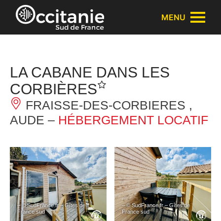
Panneau de gestion des cookies
MENU
LA CABANE DANS LES
CORBIÈRES
FRAISSE-DES-CORBIERES ,
AUDE –
HÉBERGEMENT LOCATIF
– © SudFrance.fr – Gîtes de
– © SudFrance.fr – Gîtes de
France sud
France sud