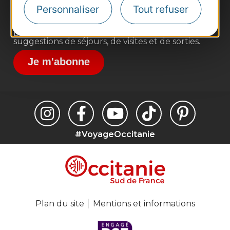
Destination Sport
Personnaliser
Tout refuser
Inscrivez-vous à la lettre d'information
Destination Occitanie pour recevoir des
suggestions de séjours, de visites et de sorties.
Je m'abonne
#VoyageOccitanie
Plan du site
Mentions et informations