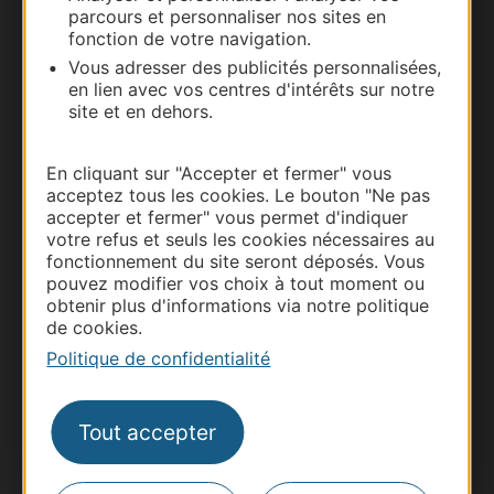
parcours et personnaliser nos sites en
Carte interactive
fonction de votre navigation.
Vous adresser des publicités personnalisées,
Documentation
en lien avec vos centres d'intérêts sur notre
site et en dehors.
En cliquant sur "Accepter et fermer" vous
acceptez tous les cookies. Le bouton "Ne pas
accepter et fermer" vous permet d'indiquer
votre refus et seuls les cookies nécessaires au
fonctionnement du site seront déposés. Vous
pouvez modifier vos choix à tout moment ou
obtenir plus d'informations via notre politique
de cookies.
Thermalisme
Politique de confidentialité
Business/Mice
Pros d'Occitanie
Tout accepter
Site presse et d'influence
Voyagistes