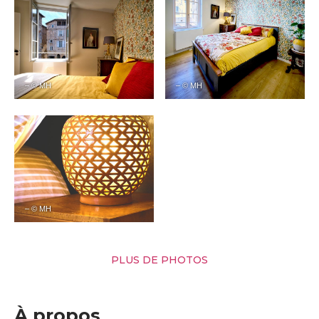
– © MH
– © MH
– © MH
PLUS DE PHOTOS
À propos