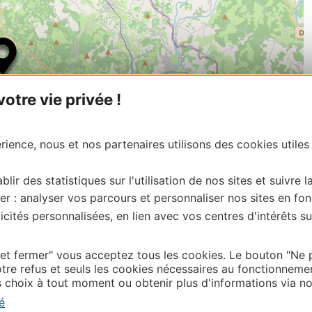
tre vie privée !
ience, nous et nos partenaires utilisons des cookies utiles
blir des statistiques sur l'utilisation de nos sites et suivre l
er : analyser vos parcours et personnaliser nos sites en fon
| Map data ©
cités personnalisées, en lien avec vos centres d'intérêts su
Leaflet
OpenStreetMap contributors
onnaire de cette activité?
tacter Lot Tourisme en écrivant à vit@tourisme –
 et fermer" vous acceptez tous les cookies. Le bouton "Ne 
tre refus et seuls les cookies nécessaires au fonctionneme
choix à tout moment ou obtenir plus d'informations via not
é