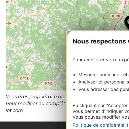
Nous respectons vo
Pour améliorer votre expér
Mesurer l'audience : éta
Analyser et personnalis
Vous adresser des publi
Vous êtes propriétaire de l’établissement ou le gesti
Pour modifier ou compléter cette fiche, merci de con
En cliquant sur "Accepter
lot.com
vous permet d'indiquer vo
Vous pouvez modifier vos 
Politique de confidentialit