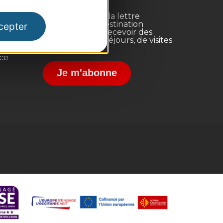
Inscrivez-vous à la lettre
d'information Destination
cepter
Occitanie pour recevoir des
suggestions de séjours, de visites
et de sorties.
nce
Je m'abonne