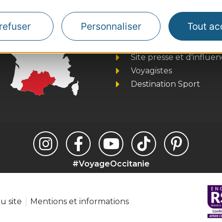
Thermalisme
refuser
Personnaliser
Tout ac
Business/Mice
Pros d'Occitanie
Site presse et d'influe
Voyagistes
Destination Sport
#VoyageOccitanie
u site
Mentions et informations