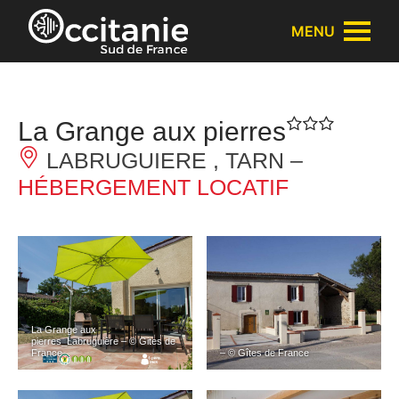
Panneau de gestion des cookies
MENU
La Grange aux pierres
LABRUGUIERE , TARN –
HÉBERGEMENT LOCATIF
La Grange aux
pierres_Labruguière – © Gites de
France
– © Gîtes de France