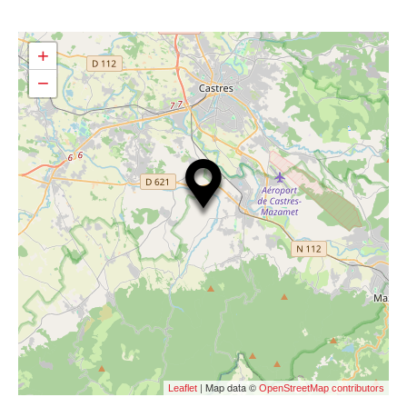
+
−
| Map data ©
Leaflet
OpenStreetMap contributors