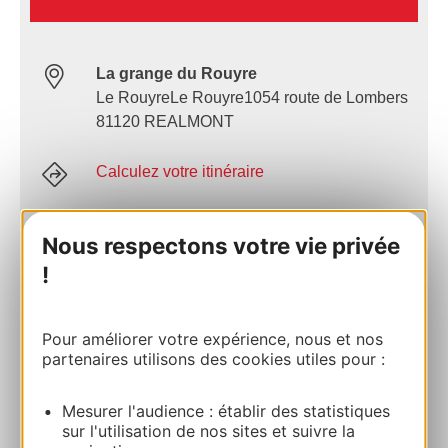
La grange du Rouyre
Le RouyreLe Rouyre1054 route de Lombers
81120 REALMONT
Calculez votre itinéraire
05 63 48 83 01
Nous respectons votre vie privée
!
E-mail
Pour améliorer votre expérience, nous et nos
partenaires utilisons des cookies utiles pour :
Site internet
Mesurer l'audience : établir des statistiques
AJOUTER
sur l'utilisation de nos sites et suivre la
AU CARNET