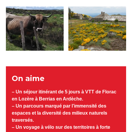
On aime
– Un séjour itinérant de 5 jours à VTT de Florac
en Lozère à Berrias en Ardèche.
– Un parcours marqué par l’immensité des
espaces et la diversité des milieux naturels
traversés.
– Un voyage à vélo sur des territoires à forte