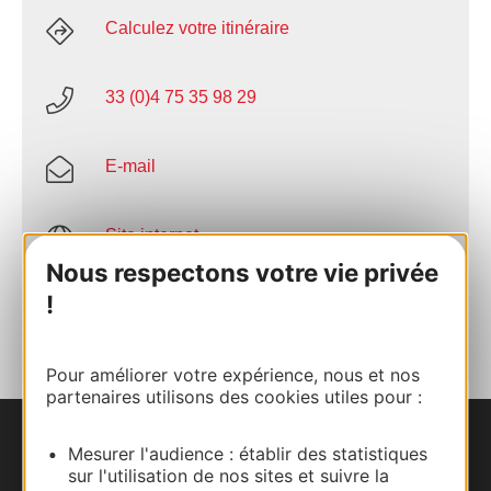
Calculez votre itinéraire
33 (0)4 75 35 98 29
E-mail
Site internet
Nous respectons votre vie privée
!
AJOUTER
AU CARNET
Pour améliorer votre expérience, nous et nos
partenaires utilisons des cookies utiles pour :
Nous contacter
Mesurer l'audience : établir des statistiques
sur l'utilisation de nos sites et suivre la