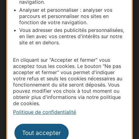
navigation.
Carte interactive
Analyser et personnaliser : analyser vos
parcours et personnaliser nos sites en
Documentation
fonction de votre navigation.
Vous adresser des publicités personnalisées,
en lien avec vos centres d'intérêts sur notre
site et en dehors.
En cliquant sur "Accepter et fermer" vous
acceptez tous les cookies. Le bouton "Ne pas
accepter et fermer" vous permet d'indiquer
votre refus et seuls les cookies nécessaires au
fonctionnement du site seront déposés. Vous
pouvez modifier vos choix à tout moment ou
Thermalisme
obtenir plus d'informations via notre politique
de cookies.
Business/Mice
Politique de confidentialité
Pros d'Occitanie
Site presse et d'influence
Voyagistes
Tout accepter