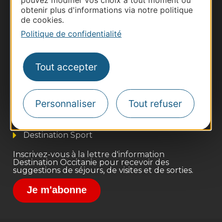
obtenir plus d'informations via notre politique
de cookies.
Politique de confidentialité
Thermalisme
Tout accepter
Business/Mice
Pros d'Occitanie
Personnaliser
Tout refuser
Site presse et d'influence
Voyagistes
Destination Sport
Inscrivez-vous à la lettre d'information
Destination Occitanie pour recevoir des
suggestions de séjours, de visites et de sorties.
Je m'abonne