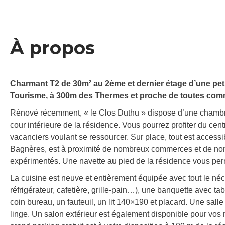
À propos
Charmant T2 de 30m² au 2ème et dernier étage d’une petit
Tourisme, à 300m des Thermes et proche de toutes com
Rénové récemment, « le Clos Duthu » dispose d’une chambre 
cour intérieure de la résidence. Vous pourrez profiter du centre
vacanciers voulant se ressourcer. Sur place, tout est access
Bagnères, est à proximité de nombreux commerces et de no
expérimentés. Une navette au pied de la résidence vous perm
La cuisine est neuve et entièrement équipée avec tout le néce
réfrigérateur, cafetière, grille-pain…), une banquette avec t
coin bureau, un fauteuil, un lit 140×190 et placard. Une sall
linge. Un salon extérieur est également disponible pour vos r