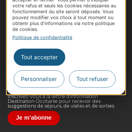
votre refus et seuls les cookies nécessaires au
fonctionnement du site seront déposés. Vous
pouvez modifier vos choix à tout moment ou
obtenir plus d'informations via notre politique
de cookies.
Politique de confidentialité
Thermalisme
Business/Mice
Tout accepter
Pros d'Occitanie
Site presse et d'influence
Voyagistes
Personnaliser
Tout refuser
Destination Sport
Inscrivez-vous à la lettre d'information
Destination Occitanie pour recevoir des
suggestions de séjours, de visites et de sorties.
Je m'abonne