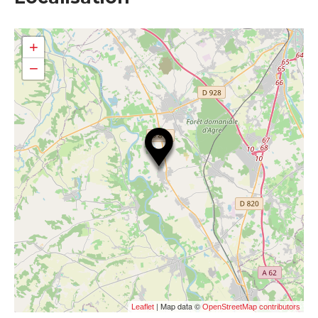
+
−
| Map data ©
Leaflet
OpenStreetMap contributors