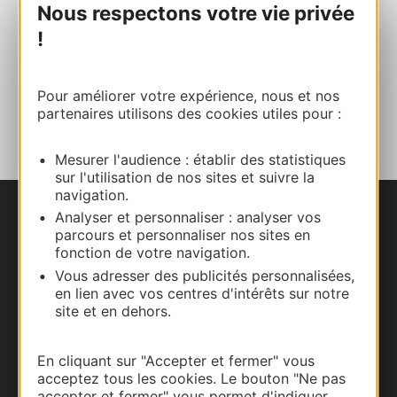
Nous respectons votre vie privée
!
E-mail
Pour améliorer votre expérience, nous et nos
AJOUTER
partenaires utilisons des cookies utiles pour :
AU CARNET
Mesurer l'audience : établir des statistiques
sur l'utilisation de nos sites et suivre la
navigation.
Analyser et personnaliser : analyser vos
Nous contacter
parcours et personnaliser nos sites en
fonction de votre navigation.
Carte interactive
Vous adresser des publicités personnalisées,
en lien avec vos centres d'intérêts sur notre
Documentation
site et en dehors.
En cliquant sur "Accepter et fermer" vous
acceptez tous les cookies. Le bouton "Ne pas
accepter et fermer" vous permet d'indiquer