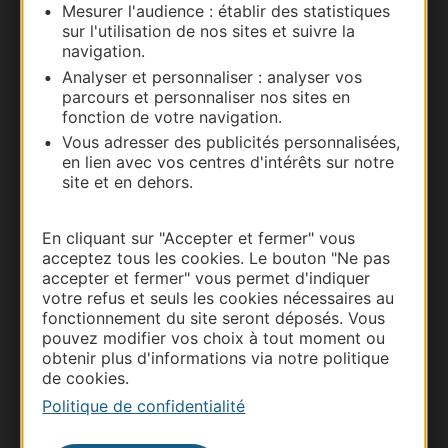
Mesurer l'audience : établir des statistiques
Nous contacter
sur l'utilisation de nos sites et suivre la
navigation.
Carte interactive
Analyser et personnaliser : analyser vos
parcours et personnaliser nos sites en
Documentation
fonction de votre navigation.
Vous adresser des publicités personnalisées,
en lien avec vos centres d'intérêts sur notre
site et en dehors.
En cliquant sur "Accepter et fermer" vous
acceptez tous les cookies. Le bouton "Ne pas
accepter et fermer" vous permet d'indiquer
votre refus et seuls les cookies nécessaires au
fonctionnement du site seront déposés. Vous
pouvez modifier vos choix à tout moment ou
Thermalisme
obtenir plus d'informations via notre politique
de cookies.
Business/Mice
Politique de confidentialité
Pros d'Occitanie
Site presse et d'influence