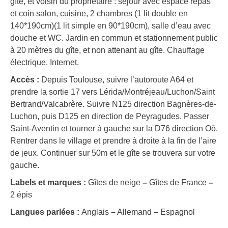
gîte, et voisin du propriétaire : séjour avec espace repas
et coin salon, cuisine, 2 chambres (1 lit double en
140*190cm)(1 lit simple en 90*190cm), salle d’eau avec
douche et WC. Jardin en commun et stationnement public
à 20 mètres du gîte, et non attenant au gîte. Chauffage
électrique. Internet.
Accès :
Depuis Toulouse, suivre l’autoroute A64 et
prendre la sortie 17 vers Lérida/Montréjeau/Luchon/Saint
Bertrand/Valcabrère. Suivre N125 direction Bagnères-de-
Luchon, puis D125 en direction de Peyragudes. Passer
Saint-Aventin et tourner à gauche sur la D76 direction Oô.
Rentrer dans le village et prendre à droite à la fin de l’aire
de jeux. Continuer sur 50m et le gîte se trouvera sur votre
gauche.
Labels et marques :
Gîtes de neige
–
Gîtes de France
–
2 épis
Langues parlées :
Anglais
–
Allemand
–
Espagnol