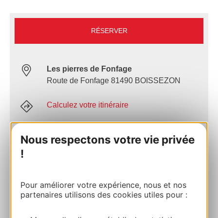
RÉSERVER
Les pierres de Fonfage
Route de Fonfage 81490 BOISSEZON
Calculez votre itinéraire
05 63 48 83 01
Nous respectons votre vie privée
!
E-mail
Pour améliorer votre expérience, nous et nos
partenaires utilisons des cookies utiles pour :
Site internet