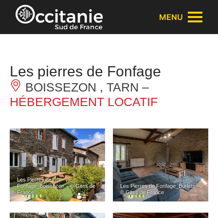
Panneau de gestion des cookies
MENU
Les pierres de Fonfage
BOISSEZON , TARN –
HÉBERGEMENT LOCATIF
Les Pierres de
Fonfage_Boissezon – © Gites de
Les Pierres de Fonfage_Burlats –
France
© Gites de France