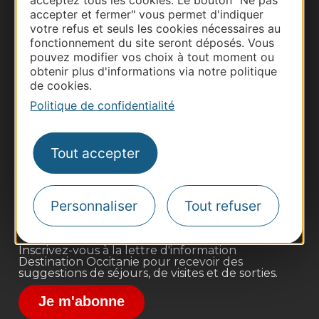
acceptez tous les cookies. Le bouton "Ne pas
accepter et fermer" vous permet d'indiquer
votre refus et seuls les cookies nécessaires au
fonctionnement du site seront déposés. Vous
pouvez modifier vos choix à tout moment ou
obtenir plus d'informations via notre politique
de cookies.
Politique de confidentialité
Thermalisme
Business/Mice
Tout accepter
Pros d'Occitanie
Site presse et d'influence
Voyagistes
Personnaliser
Tout refuser
Destination Sport
Inscrivez-vous à la lettre d'information
Destination Occitanie pour recevoir des
suggestions de séjours, de visites et de sorties.
Je m'abonne