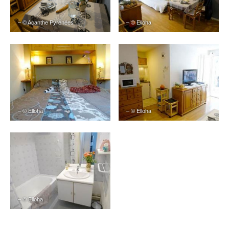
– © Acanthe Pyrénées
– © Elloha
– © Elloha
– © Elloha
– © Elloha