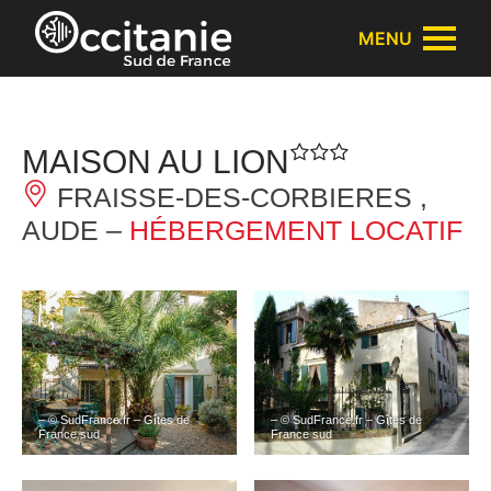
Panneau de gestion des cookies
MENU
MAISON AU LION
FRAISSE-DES-CORBIERES ,
AUDE –
HÉBERGEMENT LOCATIF
– © SudFrance.fr – Gîtes de
– © SudFrance.fr – Gîtes de
France sud
France sud