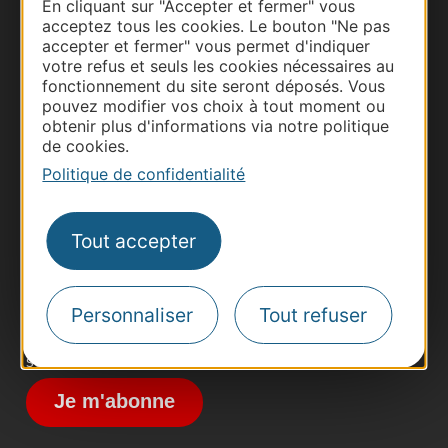
En cliquant sur "Accepter et fermer" vous
acceptez tous les cookies. Le bouton "Ne pas
accepter et fermer" vous permet d'indiquer
votre refus et seuls les cookies nécessaires au
fonctionnement du site seront déposés. Vous
pouvez modifier vos choix à tout moment ou
obtenir plus d'informations via notre politique
de cookies.
Thermalisme
Politique de confidentialité
Business/Mice
Pros d'Occitanie
Site presse et d'influence
Tout accepter
Voyagistes
Destination Sport
Personnaliser
Tout refuser
Inscrivez-vous à la lettre d'information
Destination Occitanie pour recevoir des
suggestions de séjours, de visites et de sorties.
Je m'abonne