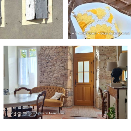
– © SudFrance.fr – Gîtes de France sud
– © SudFrance.fr – Gîtes de France sud