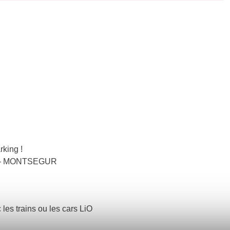
king !
NET – MONTSEGUR
 les trains ou les cars LiO