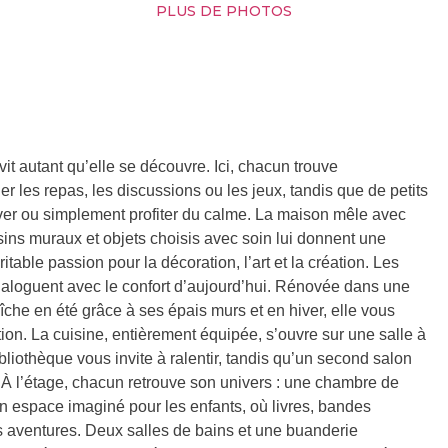
PLUS DE PHOTOS
t autant qu’elle se découvre. Ici, chacun trouve
r les repas, les discussions ou les jeux, tandis que de petits
rêver ou simplement profiter du calme. La maison mêle avec
sins muraux et objets choisis avec soin lui donnent une
itable passion pour la décoration, l’art et la création. Les
ialoguent avec le confort d’aujourd’hui. Rénovée dans une
che en été grâce à ses épais murs et en hiver, elle vous
on. La cuisine, entièrement équipée, s’ouvre sur une salle à
liothèque vous invite à ralentir, tandis qu’un second salon
 À l’étage, chacun retrouve son univers : une chambre de
 un espace imaginé pour les enfants, où livres, bandes
res aventures. Deux salles de bains et une buanderie