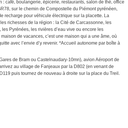
: café, boulangerie, épicerie, restaurants, salon de thé, office
GR78, sur le chemin de Compostelle du Piémont pyrénéen,
e recharge pour véhicule électrique sur la placette. La
les richesses de la région : la Cité de Carcassonne, les
 les Pyrénées, les rivières d’eau vive ou encore les
’une maison de vacances, c’est une maison qui a une âme, où
uitte avec l’envie d’y revenir. *Accueil autonome par boîte à
 (Gares de Bram ou Castelnaudary-10mn), avion Aéroport de
rivez au village de Fanjeaux par la D802 (en venant de
119 puis tournez de nouveau à droite sur la place du Treil.