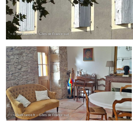
– © SudFrance.fr – Gîtes de France sud
– © SudFrance.fr – Gîtes de France sud