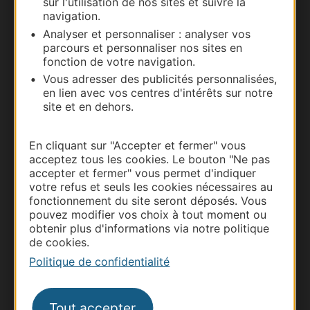
sur l'utilisation de nos sites et suivre la
navigation.
Documentation
Analyser et personnaliser : analyser vos
parcours et personnaliser nos sites en
fonction de votre navigation.
Vous adresser des publicités personnalisées,
en lien avec vos centres d'intérêts sur notre
site et en dehors.
En cliquant sur "Accepter et fermer" vous
acceptez tous les cookies. Le bouton "Ne pas
accepter et fermer" vous permet d'indiquer
votre refus et seuls les cookies nécessaires au
Thermalisme
fonctionnement du site seront déposés. Vous
Business/Mice
pouvez modifier vos choix à tout moment ou
obtenir plus d'informations via notre politique
Pros d'Occitanie
de cookies.
Site presse et d'influence
Politique de confidentialité
Voyagistes
Destination Sport
Tout accepter