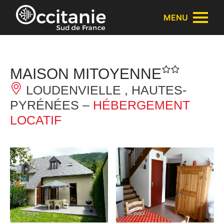
Panneau de gestion des cookies
MENU
MAISON MITOYENNE
LOUDENVIELLE , HAUTES-
PYRÉNÉES –
HÉBERGEMENT
LOCATIF
– © pujol
– © pujol