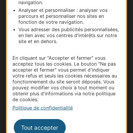
navigation.
Nous contacter
Analyser et personnaliser : analyser vos
parcours et personnaliser nos sites en
Carte interactive
fonction de votre navigation.
Vous adresser des publicités personnalisées,
Documentation
en lien avec vos centres d'intérêts sur notre
site et en dehors.
En cliquant sur "Accepter et fermer" vous
acceptez tous les cookies. Le bouton "Ne pas
accepter et fermer" vous permet d'indiquer
votre refus et seuls les cookies nécessaires au
fonctionnement du site seront déposés. Vous
pouvez modifier vos choix à tout moment ou
obtenir plus d'informations via notre politique
de cookies.
Thermalisme
Politique de confidentialité
Business/Mice
Pros d'Occitanie
Tout accepter
Site presse et d'influence