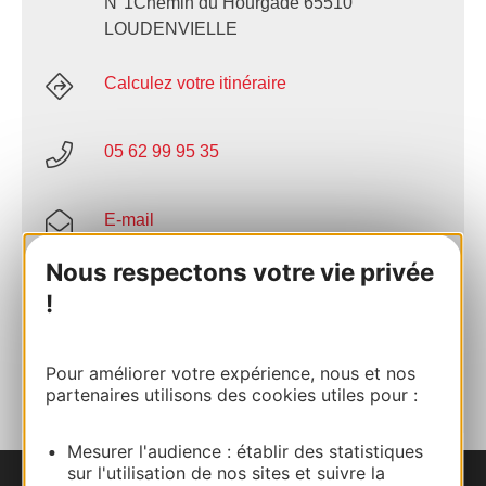
N°1Chemin du Hourgade 65510
LOUDENVIELLE
Calculez votre itinéraire
05 62 99 95 35
E-mail
Nous respectons votre vie privée
Site internet
!
AJOUTER
AU CARNET
Pour améliorer votre expérience, nous et nos
partenaires utilisons des cookies utiles pour :
Mesurer l'audience : établir des statistiques
sur l'utilisation de nos sites et suivre la