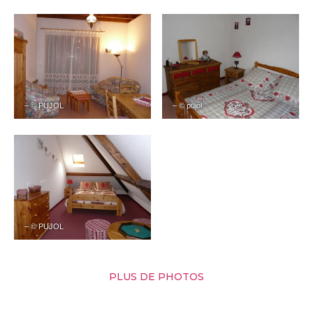
– © PUJOL
– © pujol
– © PUJOL
PLUS DE PHOTOS