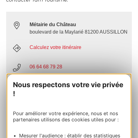
Métairie du Château
boulevard de la Maylarié 81200 AUSSILLON
Calculez votre itinéraire
06 64 68 79 28
Nous respectons votre vie privée
E-mail
!
Site internet
Pour améliorer votre expérience, nous et nos
partenaires utilisons des cookies utiles pour :
AJOUTER
AU CARNET
Mesurer l'audience : établir des statistiques