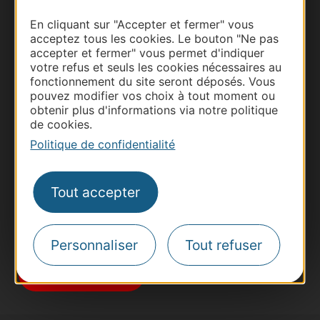
En cliquant sur "Accepter et fermer" vous
acceptez tous les cookies. Le bouton "Ne pas
accepter et fermer" vous permet d'indiquer
votre refus et seuls les cookies nécessaires au
fonctionnement du site seront déposés. Vous
Thermalisme
pouvez modifier vos choix à tout moment ou
obtenir plus d'informations via notre politique
Business/Mice
de cookies.
Pros d'Occitanie
Politique de confidentialité
Site presse et d'influence
Voyagistes
Tout accepter
Destination Sport
Inscrivez-vous à la lettre d'information
Destination Occitanie pour recevoir des
Personnaliser
Tout refuser
suggestions de séjours, de visites et de sorties.
Je m'abonne