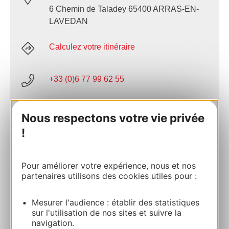
6 Chemin de Taladey 65400 ARRAS-EN-
LAVEDAN
Calculez votre itinéraire
+33 (0)6 77 99 62 55
E-mail
Nous respectons votre vie privée
!
Site internet
Pour améliorer votre expérience, nous et nos
partenaires utilisons des cookies utiles pour :
Facebook
Mesurer l'audience : établir des statistiques
AJOUTER
sur l'utilisation de nos sites et suivre la
AU CARNET
navigation.