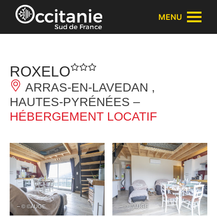
Panneau de gestion des cookies
MENU
ROXELO
ARRAS-EN-LAVEDAN ,
HAUTES-PYRÉNÉES –
HÉBERGEMENT LOCATIF
– © ©AUGE
– © ©AUGE