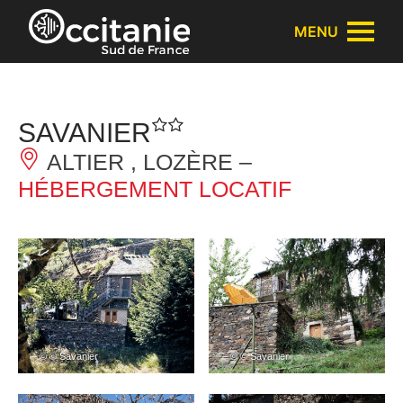
Panneau de gestion des cookies
MENU
SAVANIER
ALTIER , LOZÈRE –
HÉBERGEMENT LOCATIF
– © © Savanier
– © © Savanier