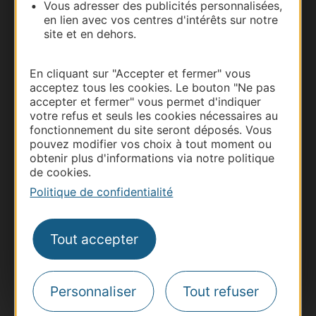
Vous adresser des publicités personnalisées,
en lien avec vos centres d'intérêts sur notre
site et en dehors.
En cliquant sur "Accepter et fermer" vous
acceptez tous les cookies. Le bouton "Ne pas
accepter et fermer" vous permet d'indiquer
Thermalisme
votre refus et seuls les cookies nécessaires au
fonctionnement du site seront déposés. Vous
Business/Mice
pouvez modifier vos choix à tout moment ou
Pros d'Occitanie
obtenir plus d'informations via notre politique
Site presse et d'influence
de cookies.
Politique de confidentialité
Voyagistes
Destination Sport
Tout accepter
Inscrivez-vous à la lettre d'information
Destination Occitanie pour recevoir des
suggestions de séjours, de visites et de sorties.
Je m'abonne
Personnaliser
Tout refuser