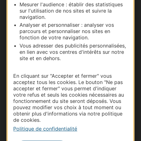
Mesurer l'audience : établir des statistiques
Nous contacter
sur l'utilisation de nos sites et suivre la
navigation.
Carte interactive
Analyser et personnaliser : analyser vos
parcours et personnaliser nos sites en
Documentation
fonction de votre navigation.
Vous adresser des publicités personnalisées,
en lien avec vos centres d'intérêts sur notre
site et en dehors.
En cliquant sur "Accepter et fermer" vous
acceptez tous les cookies. Le bouton "Ne pas
accepter et fermer" vous permet d'indiquer
votre refus et seuls les cookies nécessaires au
fonctionnement du site seront déposés. Vous
pouvez modifier vos choix à tout moment ou
Thermalisme
obtenir plus d'informations via notre politique
de cookies.
Business/Mice
Politique de confidentialité
Pros d'Occitanie
Site presse et d'influence