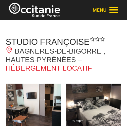
Panneau de gestion des cookies
MENU
STUDIO FRANÇOISE
BAGNERES-DE-BIGORRE ,
HAUTES-PYRÉNÉES –
HÉBERGEMENT LOCATIF
– © ottpm
– © ottpm