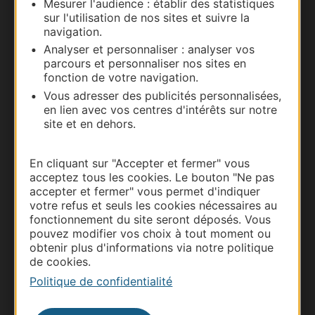
Mesurer l'audience : établir des statistiques
Nous contacter
sur l'utilisation de nos sites et suivre la
navigation.
Carte interactive
Analyser et personnaliser : analyser vos
parcours et personnaliser nos sites en
Documentation
fonction de votre navigation.
Vous adresser des publicités personnalisées,
en lien avec vos centres d'intérêts sur notre
site et en dehors.
En cliquant sur "Accepter et fermer" vous
acceptez tous les cookies. Le bouton "Ne pas
accepter et fermer" vous permet d'indiquer
votre refus et seuls les cookies nécessaires au
fonctionnement du site seront déposés. Vous
pouvez modifier vos choix à tout moment ou
Thermalisme
obtenir plus d'informations via notre politique
de cookies.
Business/Mice
Politique de confidentialité
Pros d'Occitanie
Site presse et d'influence