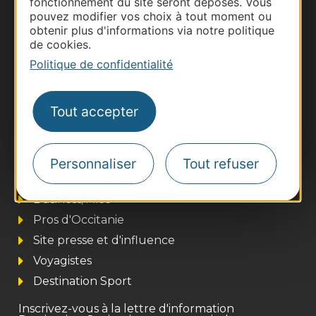
fonctionnement du site seront déposés. Vous
Documentation
pouvez modifier vos choix à tout moment ou
obtenir plus d'informations via notre politique
de cookies.
Politique de confidentialité
Tout accepter
Personnaliser
Tout refuser
Thermalisme
Business/Mice
Pros d'Occitanie
Site presse et d'influence
Voyagistes
Destination Sport
Inscrivez-vous à la lettre d'information