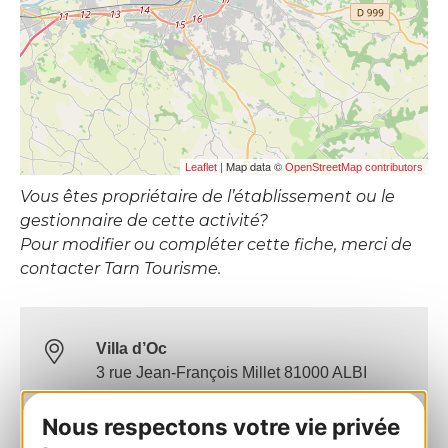
| Map data ©
Leaflet
OpenStreetMap contributors
Vous êtes propriétaire de l’établissement ou le
gestionnaire de cette activité?
Pour modifier ou compléter cette fiche, merci de
contacter Tarn Tourisme.
Villa d’Oc
3 rue Jean-François Millet 81000 ALBI
Nous respectons votre vie privée
Calculez votre itinéraire