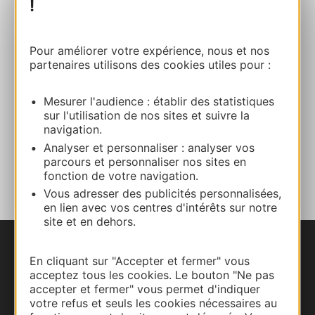
!
05 63 48 83 01
Pour améliorer votre expérience, nous et nos
partenaires utilisons des cookies utiles pour :
E-mail
Mesurer l'audience : établir des statistiques
sur l'utilisation de nos sites et suivre la
Site internet
navigation.
Analyser et personnaliser : analyser vos
AJOUTER
parcours et personnaliser nos sites en
AU CARNET
fonction de votre navigation.
Vous adresser des publicités personnalisées,
en lien avec vos centres d'intérêts sur notre
site et en dehors.
Nous contacter
En cliquant sur "Accepter et fermer" vous
acceptez tous les cookies. Le bouton "Ne pas
Carte interactive
accepter et fermer" vous permet d'indiquer
votre refus et seuls les cookies nécessaires au