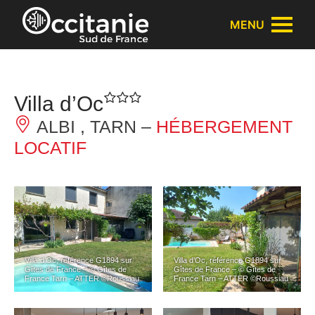
Panneau de gestion des cookies
MENU
Villa d’Oc
ALBI , TARN –
HÉBERGEMENT
LOCATIF
Villa d’Oc, référence G1894 sur
Villa d’Oc, référence G1894 sur
Gîtes de France – © Gîtes de
Gîtes de France – © Gîtes de
France Tarn – ATTER ©Roussiau
France Tarn – ATTER ©Roussiau