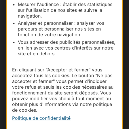
Mesurer l'audience : établir des statistiques
Nous contacter
sur l'utilisation de nos sites et suivre la
navigation.
Carte interactive
Analyser et personnaliser : analyser vos
parcours et personnaliser nos sites en
Documentation
fonction de votre navigation.
Vous adresser des publicités personnalisées,
en lien avec vos centres d'intérêts sur notre
site et en dehors.
En cliquant sur "Accepter et fermer" vous
acceptez tous les cookies. Le bouton "Ne pas
accepter et fermer" vous permet d'indiquer
votre refus et seuls les cookies nécessaires au
fonctionnement du site seront déposés. Vous
pouvez modifier vos choix à tout moment ou
Thermalisme
obtenir plus d'informations via notre politique
de cookies.
Business/Mice
Politique de confidentialité
Pros d'Occitanie
Site presse et d'influence