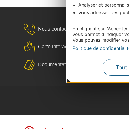
Analyser et personnalis
Vous adresser des publi
En cliquant sur "Accepter
Nous contacter
vous permet d'indiquer vo
Vous pouvez modifier vos 
Carte interactive
Politique de confidentialit
Documentation
Tout 