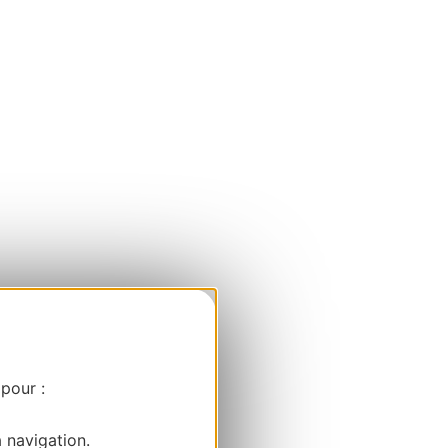
 pour :
a navigation.