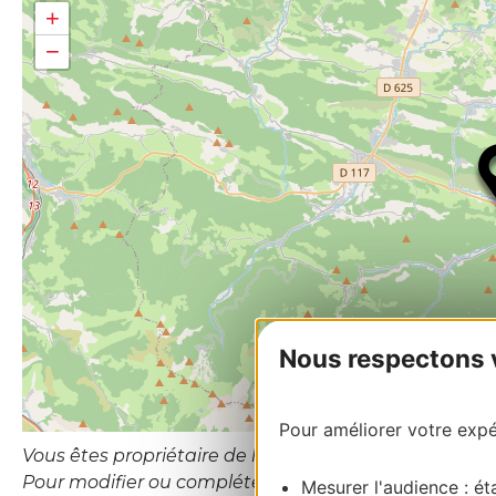
+
−
Nous respectons vo
Pour améliorer votre expér
Vous êtes propriétaire de l’établissement ou le gesti
Pour modifier ou compléter cette fiche, merci de co
Mesurer l'audience : éta