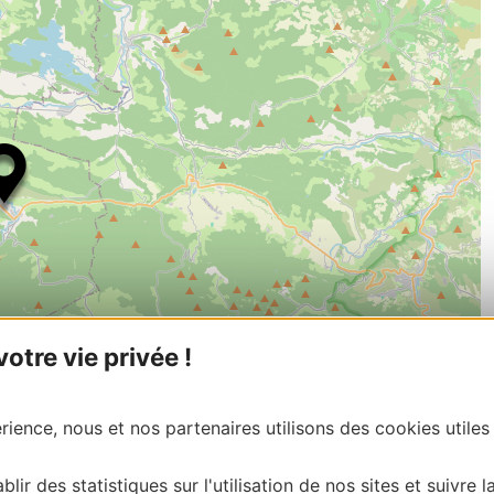
tre vie privée !
| Map data ©
Leaflet
OpenStreetMap contributors
ience, nous et nos partenaires utilisons des cookies utiles
onnaire de cette activité?
ntacter Ariège Pyrénées Tourisme.
blir des statistiques sur l'utilisation de nos sites et suivre l