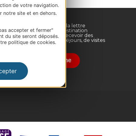
ction de votre navigation.
r notre site et en dehors.
Inscrivez-vous à la lettre
pas accepter et fermer"
d'information Destination
Occitanie pour recevoir des
nt du site seront déposés.
suggestions de séjours, de visites
re politique de cookies.
et de sorties.
nce
Je m'abonne
cepter