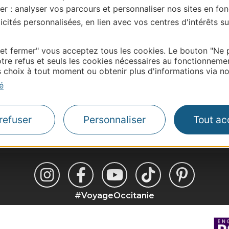
er : analyser vos parcours et personnaliser nos sites en fon
cités personnalisées, en lien avec vos centres d'intérêts su
Thermalisme
 et fermer" vous acceptez tous les cookies. Le bouton "Ne 
Business/Mice
tre refus et seuls les cookies nécessaires au fonctionneme
choix à tout moment ou obtenir plus d'informations via not
Pros d'Occitanie
é
Site presse et d'influe
Voyagistes
Destination Sport
refuser
Personnaliser
Tout ac
#VoyageOccitanie