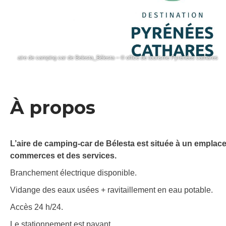
aire de camping car de Belesta_Bélesta – © office de tourisme Pyrénées cathares
À propos
L’aire de camping-car de Bélesta est située à un emplac
commerces et des services.
Branchement électrique disponible.
Vidange des eaux usées + ravitaillement en eau potable.
Accès 24 h/24.
Le stationnement est payant